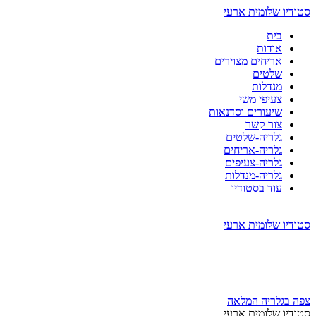
סטודיו שלומית ארעי
בית
אודות
אריחים מצוירים
שלטים
מנדלות
צעיפי משי
שיעורים וסדנאות
צור קשר
גלריה-שלטים
גלריה-אריחים
גלריה-צעיפים
גלריה-מנדלות
עוד בסטודיו
סטודיו שלומית ארעי
צפה בגלריה המלאה
סטודיו שלומית ארעי